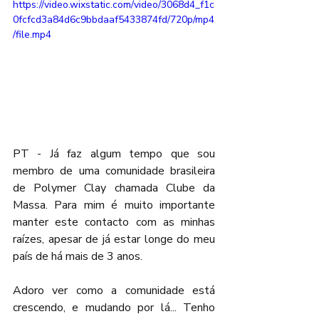
https://video.wixstatic.com/video/3068d4_f1c
0fcfcd3a84d6c9bbdaaf5433874fd/720p/mp4
/file.mp4
PT - Já faz algum tempo que sou 
membro de uma comunidade brasileira 
de Polymer Clay chamada Clube da 
Massa. Para mim é muito importante 
manter este contacto com as minhas 
raízes, apesar de já estar longe do meu 
país de há mais de 3 anos.
Adoro ver como a comunidade está 
crescendo, e mudando por lá... Tenho 