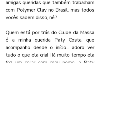
amigas queridas que também trabalham 
com Polymer Clay no Brasil, mas todos 
vocês sabem disso, né?
Quem está por trás do Clube da Massa 
é a minha querida Paty Costa, que 
acompanho desde o início... adoro ver 
tudo o que ela cria! Há muito tempo ela 
fez um colar com meu nome, a Paty 
ensinou esta peça na live número 2 de 
seu canal e eu nunca esqueci.
Aqui está minha versão do colar 
Roberta. É feito com cerâmica plástica, 
uma ágata natural incrustada em argila 
no centro e um grosso cordão de buna.
Uma mistura de preto e dourado, 
seguida de turquesa e laranja.